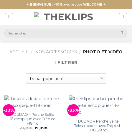
Skip
★
BIENVENUE : -10%
avec le code
WELCOME
★
to
content
ACCUEIL
/
NOS ACCESSOIRES
/
PHOTO ET VIDÉO
FILTRER
-33%
-33%
DUDAO – Perche Selfie
Télescopique avec Trépied –
DUDAO – Perche Selfie
F18 Noir
Télescopique avec Trépied –
29,99
€
19,99
€
F18 Blanc