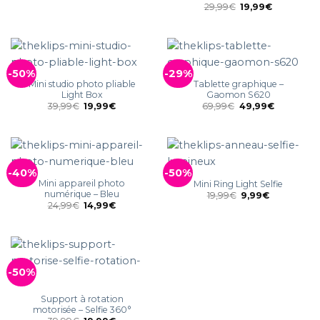
29,99
€
19,99
€
-50%
-29%
Mini studio photo pliable
Tablette graphique –
Light Box
Gaomon S620
39,99
€
19,99
€
69,99
€
49,99
€
-40%
-50%
Mini appareil photo
Mini Ring Light Selfie
numérique – Bleu
19,99
€
9,99
€
24,99
€
14,99
€
-50%
Support à rotation
motorisée – Selfie 360°