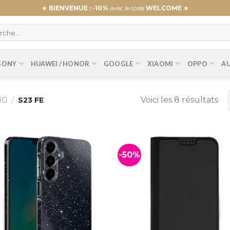
★
BIENVENUE : -10%
avec le code
WELCOME
★
SONY
HUAWEI / HONOR
GOOGLE
XIAOMI
OPPO
A
Voici les 8 résultats
NG
/
S23 FE
-50%