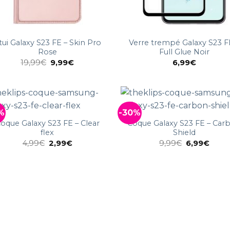
tui Galaxy S23 FE – Skin Pro
Verre trempé Galaxy S23 F
Rose
Full Glue Noir
19,99
€
9,99
€
6,99
€
%
-30%
oque Galaxy S23 FE – Clear
Coque Galaxy S23 FE – Car
flex
Shield
4,99
€
2,99
€
9,99
€
6,99
€