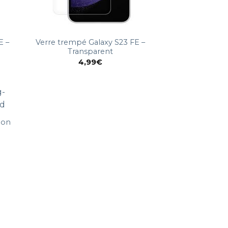
E –
Verre trempé Galaxy S23 FE –
Transparent
4,99
€
bon