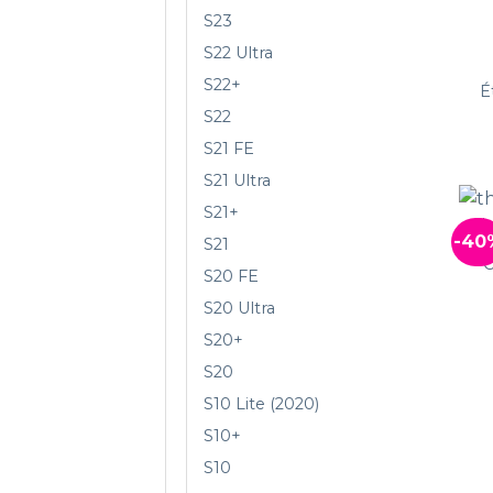
S23
S22 Ultra
S22+
É
S22
S21 FE
S21 Ultra
S21+
-40
S21
C
S20 FE
S20 Ultra
S20+
S20
S10 Lite (2020)
S10+
S10