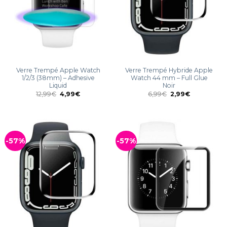
Verre Trempé Apple Watch
Verre Trempé Hybride Apple
1/2/3 (38mm) – Adhesive
Watch 44 mm – Full Glue
Liquid
Noir
12,99
€
4,99
€
6,99
€
2,99
€
-57%
-57%