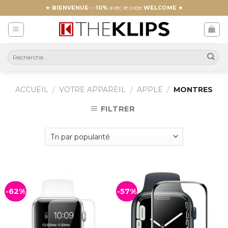
Skip
★
BIENVENUE : -10%
avec le code
WELCOME
★
to
content
ACCUEIL
/
VOTRE APPAREIL
/
APPLE
/
MONTRES
FILTRER
-62%
-57%