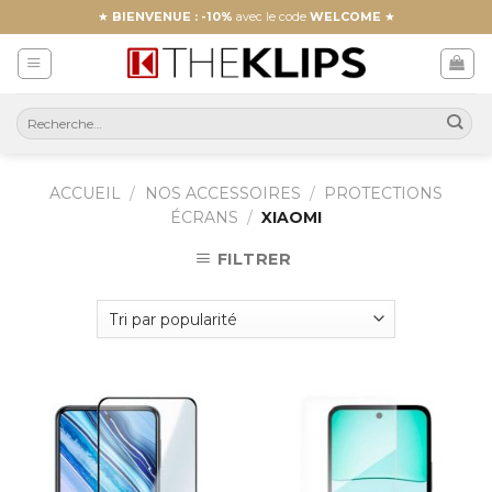
Skip
★
BIENVENUE : -10%
avec le code
WELCOME
★
to
content
ACCUEIL
/
NOS ACCESSOIRES
/
PROTECTIONS
ÉCRANS
/
XIAOMI
FILTRER