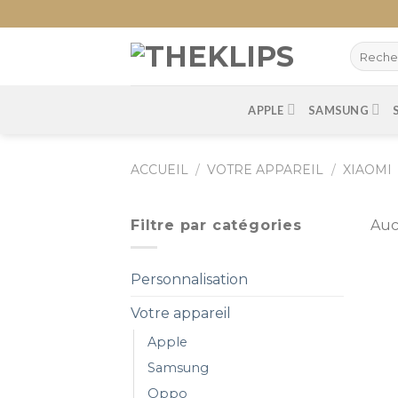
Skip
to
content
APPLE
SAMSUNG
ACCUEIL
/
VOTRE APPAREIL
/
XIAOMI
Filtre par catégories
Auc
Personnalisation
Votre appareil
Apple
Samsung
Oppo