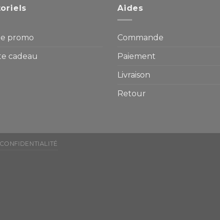
oriels
Aides
e promo
Commande
te cadeau
Paiement
Livraison
Retour
 CONFIDENTIALITÉ