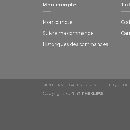
Mon compte
Tut
Mon compte
Cod
Suivre ma commande
Car
Historiques des commandes
MENTIONS LÉGALES
C.G.V
POLITIQUE DE
Copyright 2026 ©
THEKLIPS