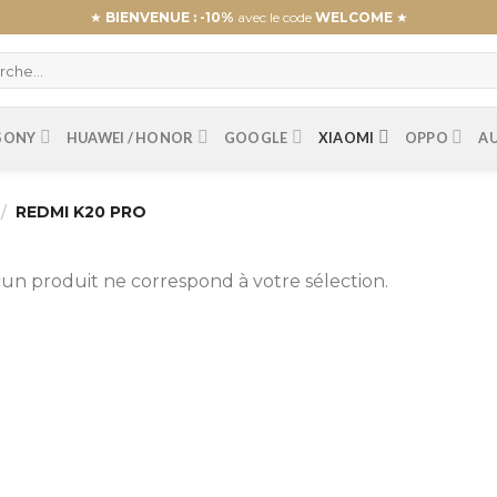
★
BIENVENUE : -10%
avec le code
WELCOME
★
SONY
HUAWEI / HONOR
GOOGLE
XIAOMI
OPPO
A
/
REDMI K20 PRO
un produit ne correspond à votre sélection.