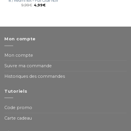
8 / Redmi 8A – Full Glue Noir
9,99
€
4,99
€
Mon compte
Mon compte
Suivre ma commande
Historiques des commandes
Tutoriels
Code promo
Carte cadeau