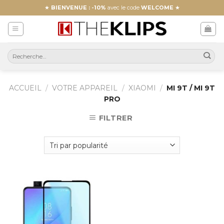
Skip
★
BIENVENUE : -10%
avec le code
WELCOME
★
to
content
ACCUEIL
/
VOTRE APPAREIL
/
XIAOMI
/
MI 9T / MI 9T
PRO
FILTRER