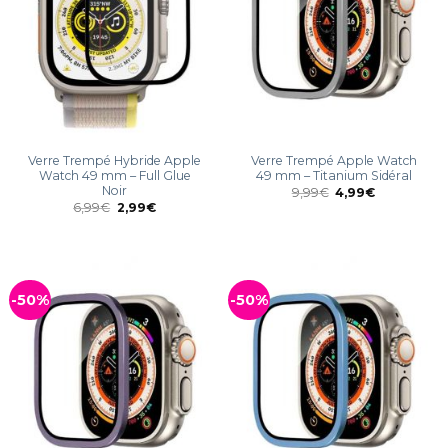
Verre Trempé Hybride Apple
Verre Trempé Apple Watch
Watch 49 mm – Full Glue
49 mm – Titanium Sidéral
Noir
9,99
€
4,99
€
6,99
€
2,99
€
-50%
-50%