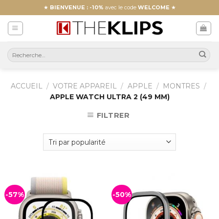
Skip
★
BIENVENUE : -10%
avec le code
WELCOME
★
to
content
ACCUEIL
/
VOTRE APPAREIL
/
APPLE
/
MONTRES
/
APPLE WATCH ULTRA 2 (49 MM)
FILTRER
-57%
-50%