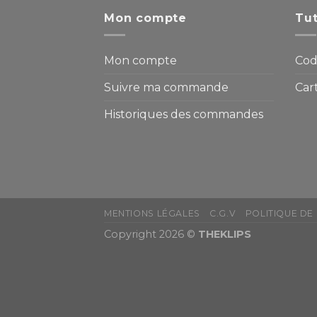
Mon compte
Tut
Mon compte
Cod
Suivre ma commande
Car
Historiques des commandes
MENTIONS LÉGALES
C.G.V
POLITIQUE DE
Copyright 2026 ©
THEKLIPS