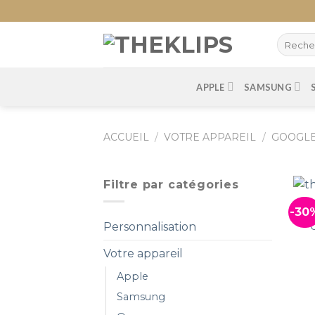
Skip
to
content
APPLE
SAMSUNG
ACCUEIL
/
VOTRE APPAREIL
/
GOOGL
Filtre par catégories
-30
Personnalisation
Votre appareil
Apple
Samsung