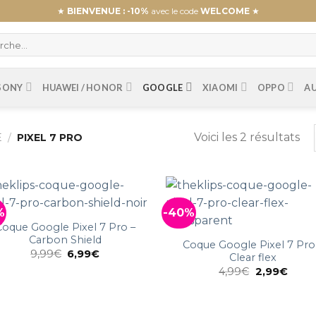
★
BIENVENUE : -10%
avec le code
WELCOME
★
SONY
HUAWEI / HONOR
GOOGLE
XIAOMI
OPPO
A
Voici les 2 résultats
E
/
PIXEL 7 PRO
%
-40%
Coque Google Pixel 7 Pro –
Carbon Shield
Coque Google Pixel 7 Pro
9,99
€
6,99
€
Clear flex
4,99
€
2,99
€