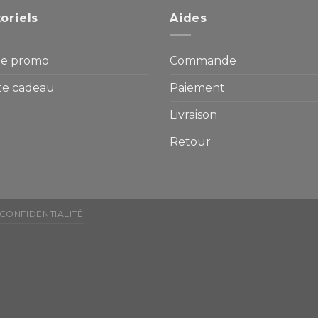
oriels
Aides
e promo
Commande
te cadeau
Paiement
Livraison
Retour
 CONFIDENTIALITÉ