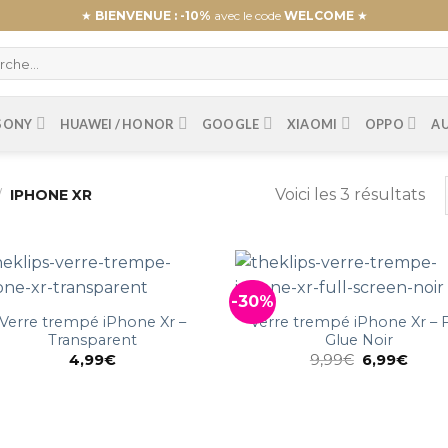
★
BIENVENUE : -10%
avec le code
WELCOME
★
SONY
HUAWEI / HONOR
GOOGLE
XIAOMI
OPPO
A
Voici les 3 résultats
/
IPHONE XR
-30%
Verre trempé iPhone Xr –
Verre trempé iPhone Xr – F
Transparent
Glue Noir
4,99
€
9,99
€
6,99
€