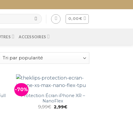
0,00
€
UTRES
ACCESSOIRES
-70%
ull
Protection Écran iPhone XR –
NanoFlex
9,99
€
2,99
€