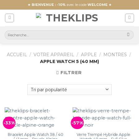
Skip
★
BIENVENUE : -10%
avec le code
WELCOME
★
to
content
ACCUEIL
/
VOTRE APPAREIL
/
APPLE
/
MONTRES
/
APPLE WATCH 5 (40 MM)
FILTRER
-33%
-57%
Bracelet Apple Watch 38 / 40
Verre Trempé Hybride Apple