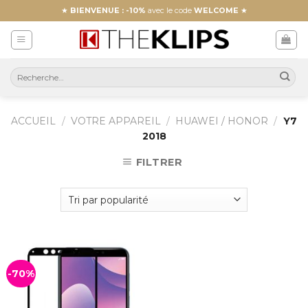
Skip
★
BIENVENUE : -10%
avec le code
WELCOME
★
to
content
ACCUEIL
/
VOTRE APPAREIL
/
HUAWEI / HONOR
/
Y7
2018
FILTRER
-70%