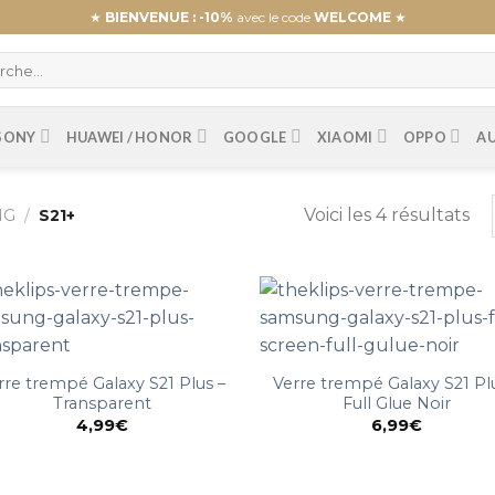
★
BIENVENUE : -10%
avec le code
WELCOME
★
SONY
HUAWEI / HONOR
GOOGLE
XIAOMI
OPPO
A
Voici les 4 résultats
NG
/
S21+
rre trempé Galaxy S21 Plus –
Verre trempé Galaxy S21 Pl
Transparent
Full Glue Noir
4,99
€
6,99
€