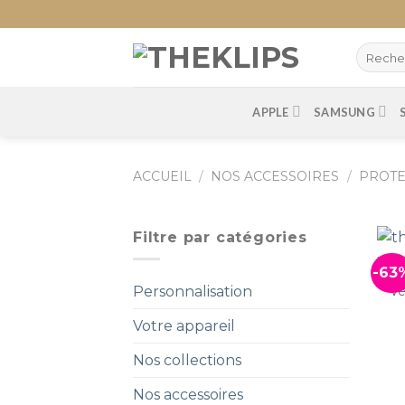
Skip
to
content
APPLE
SAMSUNG
ACCUEIL
/
NOS ACCESSOIRES
/
PROTE
Filtre par catégories
-63
Ve
Personnalisation
Votre appareil
Nos collections
Nos accessoires