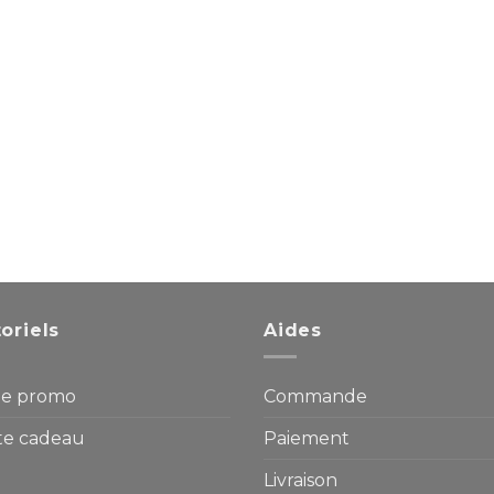
oriels
Aides
e promo
Commande
te cadeau
Paiement
Livraison