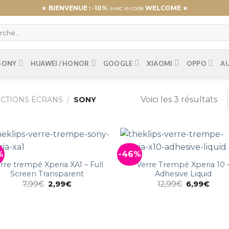
★
BIENVENUE : -10%
avec le code
WELCOME
★
SONY
HUAWEI / HONOR
GOOGLE
XIAOMI
OPPO
A
Voici les 3 résultats
CTIONS ÉCRANS
/
SONY
%
-46%
rre trempé Xperia XA1 – Full
Verre Trempé Xperia 10 
Screen Transparent
Adhesive Liquid
7,99
€
2,99
€
12,99
€
6,99
€