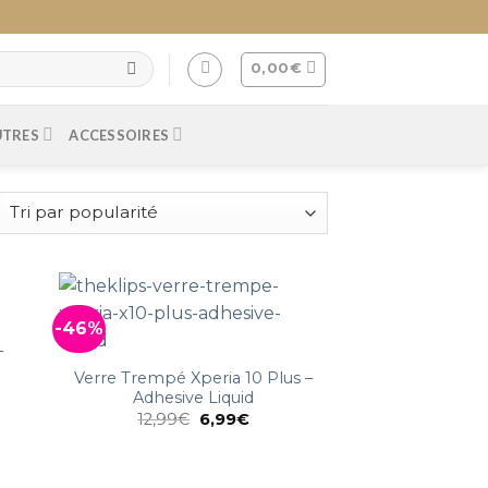
0,00
€
UTRES
ACCESSOIRES
-46%
–
Verre Trempé Xperia 10 Plus –
Adhesive Liquid
12,99
€
6,99
€