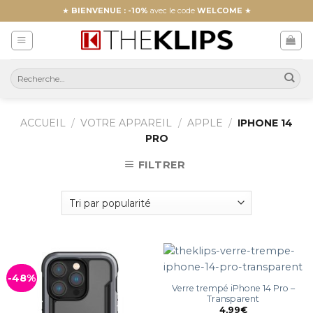
Skip
★
BIENVENUE : -10%
avec le code
WELCOME
★
to
content
ACCUEIL
/
VOTRE APPAREIL
/
APPLE
/
IPHONE 14
PRO
FILTRER
-48%
Verre trempé iPhone 14 Pro –
Transparent
4,99
€