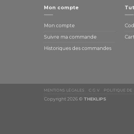
Mon compte
Tut
Mon compte
Cod
Suivre ma commande
Car
Historiques des commandes
MENTIONS LÉGALES
C.G.V
POLITIQUE DE
Copyright 2026 ©
THEKLIPS