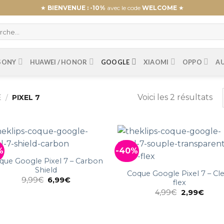
★
BIENVENUE : -10%
avec le code
WELCOME
★
SONY
HUAWEI / HONOR
GOOGLE
XIAOMI
OPPO
A
Voici les 2 résultats
E
/
PIXEL 7
%
-40%
que Google Pixel 7 – Carbon
Shield
Coque Google Pixel 7 – Cl
9,99
€
6,99
€
flex
4,99
€
2,99
€