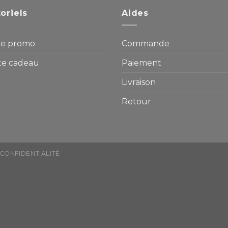
oriels
Aides
e promo
Commande
te cadeau
Paiement
Livraison
Retour
 CONFIDENTIALITÉ