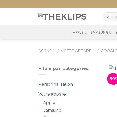
Skip
to
content
APPLE
SAMSUNG
ACCUEIL
/
VOTRE APPAREIL
/
GOOGL
Filtre par catégories
-30
Co
Personnalisation
Votre appareil
Apple
Samsung