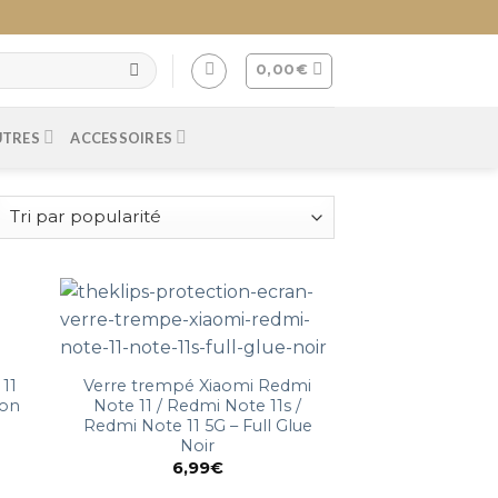
0,00
€
UTRES
ACCESSOIRES
11
Verre trempé Xiaomi Redmi
bon
Note 11 / Redmi Note 11s /
Redmi Note 11 5G – Full Glue
Noir
6,99
€