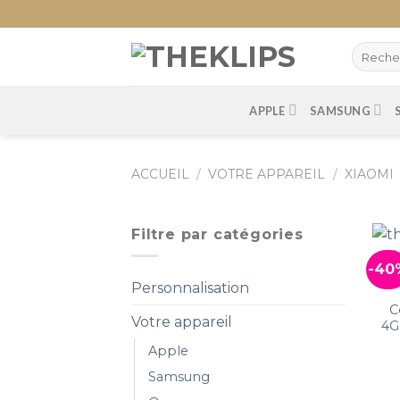
Skip
to
content
APPLE
SAMSUNG
ACCUEIL
/
VOTRE APPAREIL
/
XIAOMI
Filtre par catégories
-40
Personnalisation
C
Votre appareil
4G
Apple
Samsung