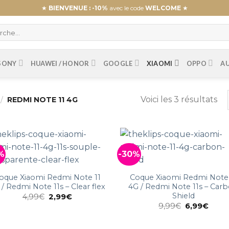
★
BIENVENUE : -10%
avec le code
WELCOME
★
SONY
HUAWEI / HONOR
GOOGLE
XIAOMI
OPPO
A
Voici les 3 résultats
/
REDMI NOTE 11 4G
%
-30%
oque Xiaomi Redmi Note 11
Coque Xiaomi Redmi Note 
 / Redmi Note 11s – Clear flex
4G / Redmi Note 11s – Car
Shield
4,99
€
2,99
€
9,99
€
6,99
€