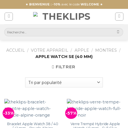
Skip
★
BIENVENUE : -10%
avec le code
WELCOME
★
to
content
ACCUEIL
/
VOTRE APPAREIL
/
APPLE
/
MONTRES
/
APPLE WATCH SE (40 MM)
FILTRER
-33%
-57%
Bracelet Apple Watch 38 / 40
Verre Trempé Hybride Apple