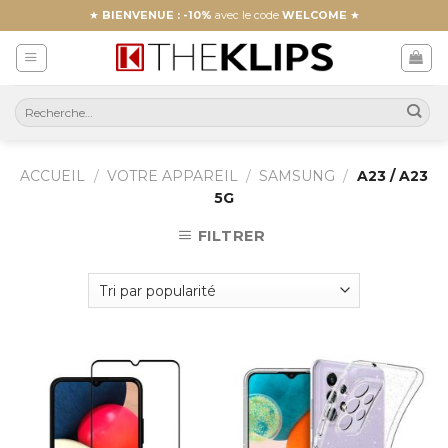
Skip
★
BIENVENUE : -10%
avec le code
WELCOME
★
to
content
ACCUEIL
/
VOTRE APPAREIL
/
SAMSUNG
/
A23 / A23
5G
FILTRER