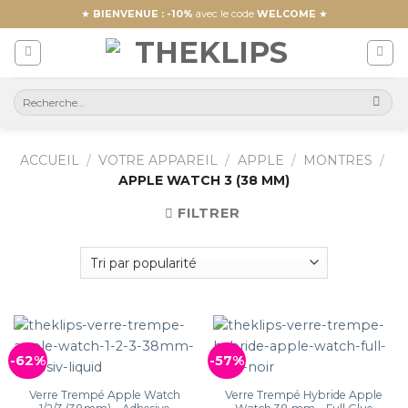
Skip
★
BIENVENUE : -10%
avec le code
WELCOME
★
to
content
ACCUEIL
/
VOTRE APPAREIL
/
APPLE
/
MONTRES
/
APPLE WATCH 3 (38 MM)
FILTRER
-62%
-57%
Verre Trempé Apple Watch
Verre Trempé Hybride Apple