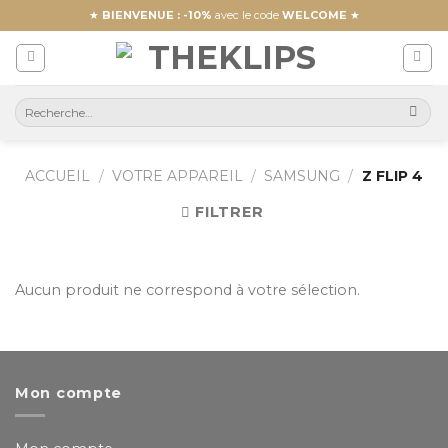
Skip
★
BIENVENUE : -10%
avec le code
WELCOME
★
to
content
ACCUEIL
/
VOTRE APPAREIL
/
SAMSUNG
/
Z FLIP 4
FILTRER
Aucun produit ne correspond à votre sélection.
Mon compte