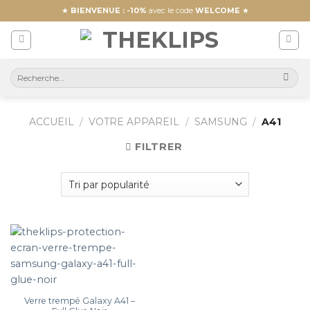
Skip
★
BIENVENUE : -10%
avec le code
WELCOME
★
to
content
ACCUEIL
/
VOTRE APPAREIL
/
SAMSUNG
/
A41
FILTRER
Verre trempé Galaxy A41 –