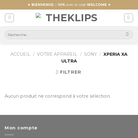
Skip
★
BIENVENUE : -10%
avec le code
WELCOME
★
to
content
ACCUEIL
/
VOTRE APPAREIL
/
SONY
/
XPERIA XA
ULTRA
FILTRER
Aucun produit ne correspond à votre sélection.
Mon compte