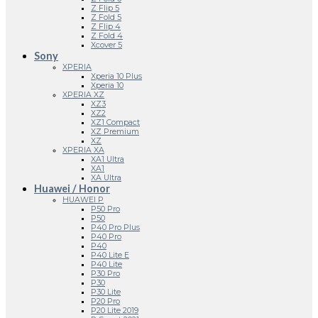
Z Flip 5
Z Fold 5
Z Flip 4
Z Fold 4
Xcover 5
Sony
XPERIA
Xperia 10 Plus
Xperia 10
XPERIA XZ
XZ3
XZ2
XZ1 Compact
XZ Premium
XZ
XPERIA XA
XA1 Ultra
XA1
XA Ultra
Huawei / Honor
HUAWEI P
P50 Pro
P50
P40 Pro Plus
P40 Pro
P40
P40 Lite E
P40 Lite
P30 Pro
P30
P30 Lite
P20 Pro
P20 Lite 2019