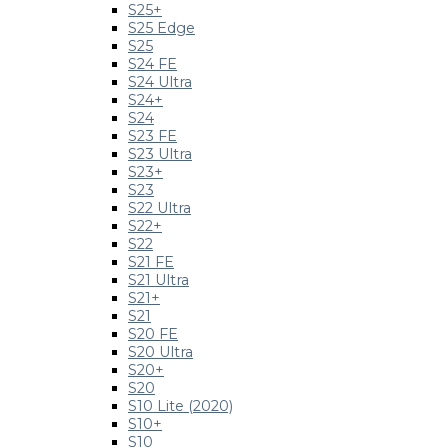
S25+
S25 Edge
S25
S24 FE
S24 Ultra
S24+
S24
S23 FE
S23 Ultra
S23+
S23
S22 Ultra
S22+
S22
S21 FE
S21 Ultra
S21+
S21
S20 FE
S20 Ultra
S20+
S20
S10 Lite (2020)
S10+
S10