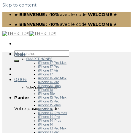
Skip to content
★
BIENVENUE : -10%
avec le code
WELCOME
★
★
BIENVENUE : -10%
avec le code
WELCOME
★
Apple
SMARTPHONES
iPhone 17 Pro Max
iPhone 17 Pro
iPhone 17 Air
iPhone 17
iPhone 16 Pro Max
0,00
€
iPhone 16 Pro
iPhone 16 Plus
Votre panier est vide.
iPhone 16
iPhone 16e
Panier
iPhone 15 Pro Max
iPhone 15 Pro
iPhone 15 Plus
Votre panier est vide.
iPhone 15
iPhone 14 Pro Max
iPhone 14 Pro
iPhone 14 Plus
iPhone 14
iPhone 13 Pro Max
iPhone 13 Pro