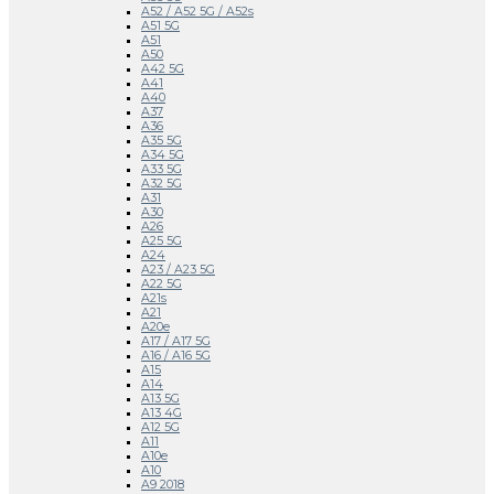
A52 / A52 5G / A52s
A51 5G
A51
A50
A42 5G
A41
A40
A37
A36
A35 5G
A34 5G
A33 5G
A32 5G
A31
A30
A26
A25 5G
A24
A23 / A23 5G
A22 5G
A21s
A21
A20e
A17 / A17 5G
A16 / A16 5G
A15
A14
A13 5G
A13 4G
A12 5G
A11
A10e
A10
A9 2018