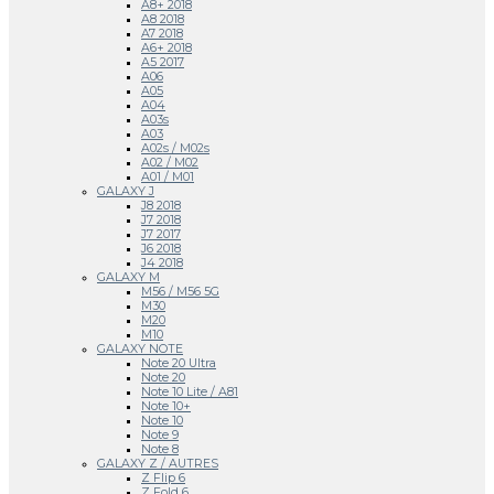
A8+ 2018
A8 2018
A7 2018
A6+ 2018
A5 2017
A06
A05
A04
A03s
A03
A02s / M02s
A02 / M02
A01 / M01
GALAXY J
J8 2018
J7 2018
J7 2017
J6 2018
J4 2018
GALAXY M
M56 / M56 5G
M30
M20
M10
GALAXY NOTE
Note 20 Ultra
Note 20
Note 10 Lite / A81
Note 10+
Note 10
Note 9
Note 8
GALAXY Z / AUTRES
Z Flip 6
Z Fold 6