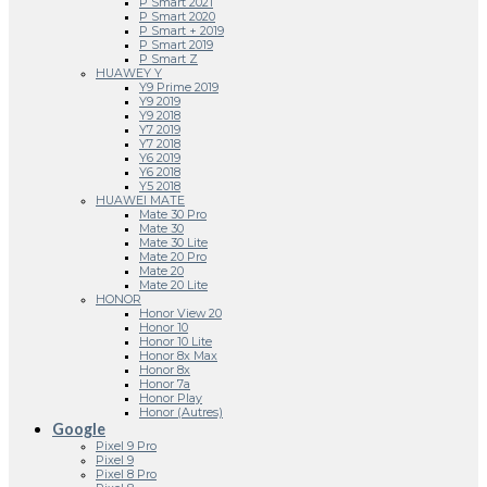
P Smart 2021
P Smart 2020
P Smart + 2019
P Smart 2019
P Smart Z
HUAWEY Y
Y9 Prime 2019
Y9 2019
Y9 2018
Y7 2019
Y7 2018
Y6 2019
Y6 2018
Y5 2018
HUAWEI MATE
Mate 30 Pro
Mate 30
Mate 30 Lite
Mate 20 Pro
Mate 20
Mate 20 Lite
HONOR
Honor View 20
Honor 10
Honor 10 Lite
Honor 8x Max
Honor 8x
Honor 7a
Honor Play
Honor (Autres)
Google
Pixel 9 Pro
Pixel 9
Pixel 8 Pro