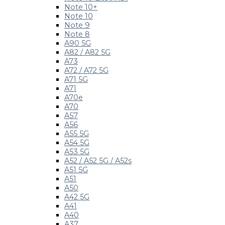
Note 10+
Note 10
Note 9
Note 8
A90 5G
A82 / A82 5G
A73
A72 / A72 5G
A71 5G
A71
A70e
A70
A57
A56
A55 5G
A54 5G
A53 5G
A52 / A52 5G / A52s
A51 5G
A51
A50
A42 5G
A41
A40
A37