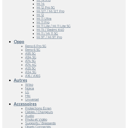
Mi 14 Pro
Mi 14
Mi 12 Pro 5G
Mi 12T / Mi 12T Pro
Mi 12
Mi 11 Ultra
Mi 11 Pro
Mi 11 Lite / Mi 11 Lite 5G
Mi 11i / Redmi K40
Mi 11 / Mi 11 5G
Mi 9T / Mi 9T Pro
Oppo
Reno 6 Pro 5G
Reno 6 5G
A95 5G
A94 5G
A74 5G
A74 4G
A55 5G
A54 5G
A16 / A16S
Autres
Wiko
Nokia
LG
Htc
Universel
Accessoires
Protections Écran
Câbles / Chargeurs
Audio
Photo et Vidéo
Supports / Brassards
Objets Connectés