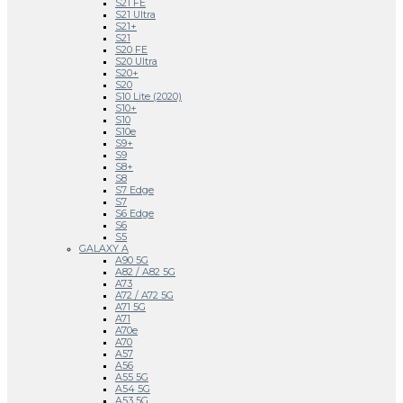
S21 FE
S21 Ultra
S21+
S21
S20 FE
S20 Ultra
S20+
S20
S10 Lite (2020)
S10+
S10
S10e
S9+
S9
S8+
S8
S7 Edge
S7
S6 Edge
S6
S5
GALAXY A
A90 5G
A82 / A82 5G
A73
A72 / A72 5G
A71 5G
A71
A70e
A70
A57
A56
A55 5G
A54 5G
A53 5G