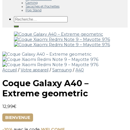
Gaming
Sacoches et Pochettes
Pop Stand
Accueil
/
Votre appareil
/
Samsung
/
A40
Coque Galaxy A40 –
Extreme geometric
12,99
€
BIENVENUE
-10%
avec le code
WELCOME