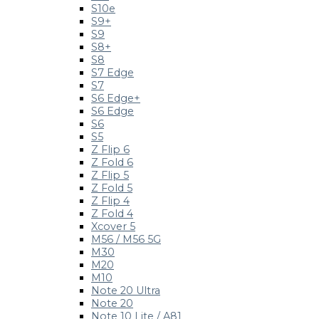
S10e
S9+
S9
S8+
S8
S7 Edge
S7
S6 Edge+
S6 Edge
S6
S5
Z Flip 6
Z Fold 6
Z Flip 5
Z Fold 5
Z Flip 4
Z Fold 4
Xcover 5
M56 / M56 5G
M30
M20
M10
Note 20 Ultra
Note 20
Note 10 Lite / A81