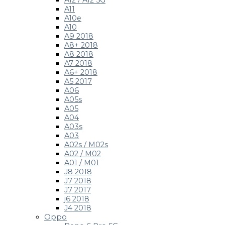
A11
A10e
A10
A9 2018
A8+ 2018
A8 2018
A7 2018
A6+ 2018
A5 2017
A06
A05s
A05
A04
A03s
A03
A02s / M02s
A02 / M02
A01 / M01
J8 2018
J7 2018
J7 2017
j6 2018
J4 2018
Oppo